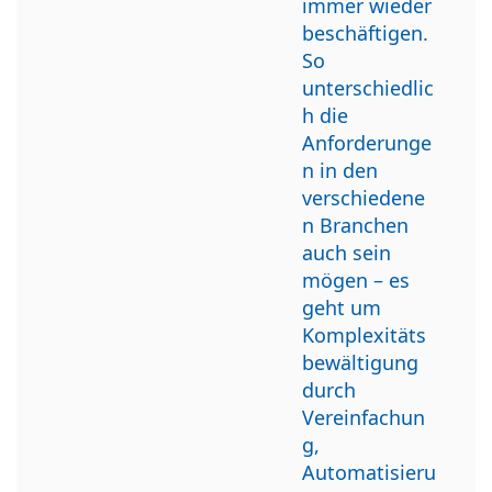
immer wieder
beschäftigen.
So
unterschiedlic
h die
Anforderunge
n in den
verschiedene
n Branchen
auch sein
mögen – es
geht um
Komplexitäts
bewältigung
durch
Vereinfachun
g,
Automatisieru