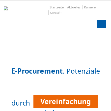
Startseite
Aktuelles
Karriere
Kontakt
E-Procurement.
Software-To
im Einkauf senken Kosten.
Bedarfsbündelung
E-Procurement
. Potenziale
Dezentralisierung
Vereinfachung
Automatisierung
durch