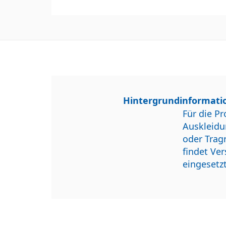
Hintergrundinformatio
Für die P
Auskleidu
oder Trag
findet Ve
eingesetz