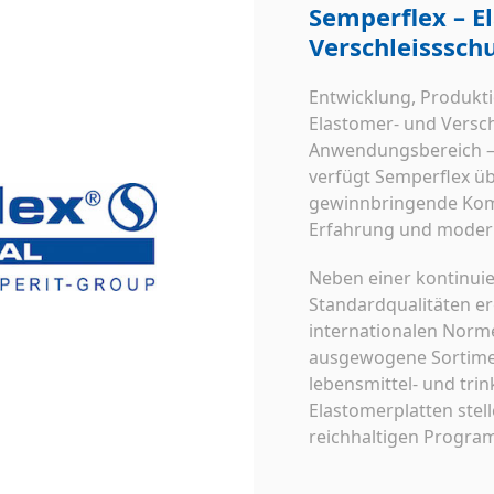
Semperflex – E
Verschleisssch
Entwicklung, Produkti
Elastomer- und Versch
Anwendungsbereich
verfügt Semperflex ü
gewinnbringende Kom
Erfahrung und modern
Neben einer kontinuier
Standardqualitäten e
internationalen Norm
ausgewogene Sortimen
lebensmittel- und tr
Elastomerplatten stel
reichhaltigen Progra