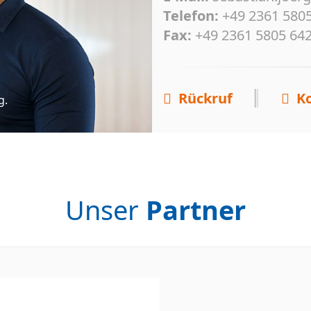
Telefon:
+49 2361 580
Fax:
+49 2361 5805 64
Rückruf
K
g.
Unser
Partner