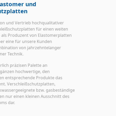
lastomer und
utzplatten
on und Vertrieb hochqualitativer
leißschutzplatten für einen weiten
–
als Produzent von Elastomerplatten
ber eine für unsere Kunden
bination von jahrzehntelanger
er Technik.
lich präzisen Palette an
rgänzen hochwertige, den
en entsprechende Produkte das
t. Verschleißschutzplatten,
inkwassergeeignete bzw. gasbeständige
len nur einen kleinen Ausschnitt des
mms dar.