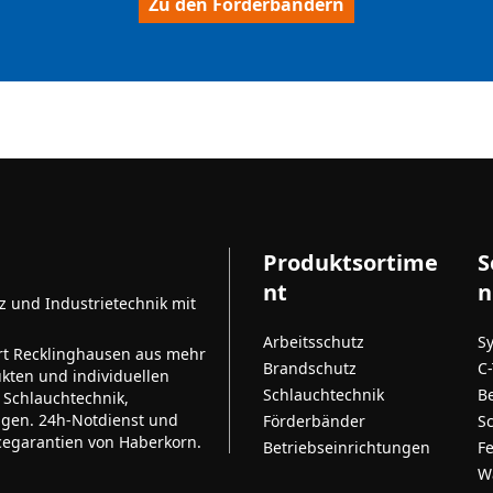
Zu den Förderbändern
Produktsortime
S
nt
n
tz und Industrietechnik mit
Arbeitsschutz
S
rt Recklinghausen aus mehr
Brandschutz
C
kten und individuellen
Schlauchtechnik
B
 Schlauchtechnik,
ngen. 24h-Notdienst und
Förderbänder
S
cegarantien von Haberkorn.
Betriebseinrichtungen
F
W