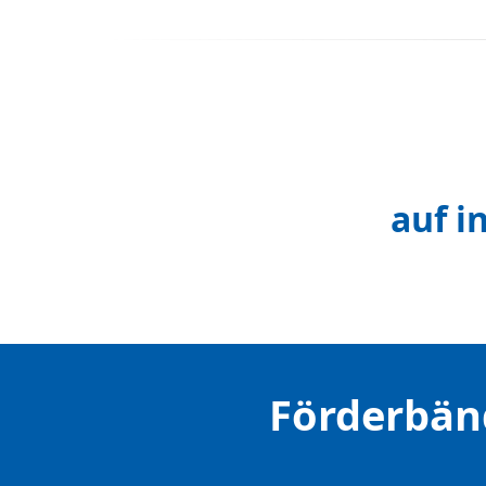
auf i
Förderbän