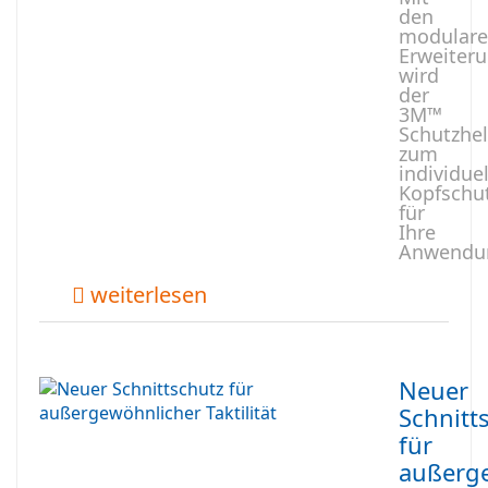
den
modular
Erweiter
wird
der
3M™
Schutzhe
zum
individue
Kopfschu
für
Ihre
Anwendu
weiterlesen
Neuer
Schnitt
für
außerg