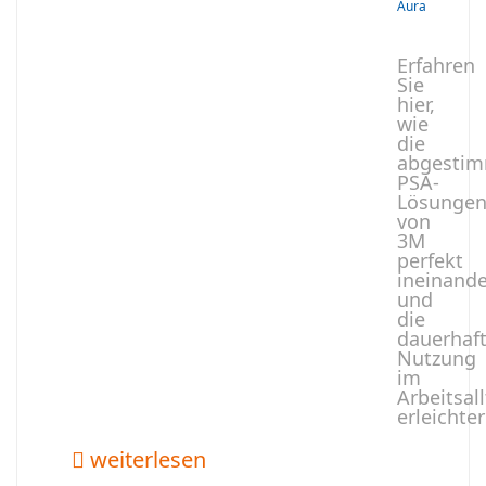
Aura
Erfahren
Sie
hier,
wie
die
abgesti
PSA-
Lösunge
von
3M
perfekt
ineinande
und
die
dauerhaf
Nutzung
im
Arbeitsal
erleichter
weiterlesen