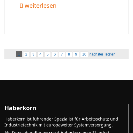
weiterlesen
1
2
3
4
5
6
7
8
9
10
nächster
letzten
Haberkorn
Haberkorn ist führender Spezialist für Arbeitsschutz und
Industrietechnik mit europaweiter Systemversorgung.
Als Servicehändler versorgt Haberkorn vom Standort