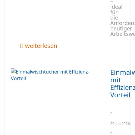
–
ideal
für
die
Anforder
heutiger
Arbeitswe
weiterlesen
Einmalw
mit
Effizien
Vorteil
29.Jun.2026