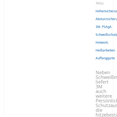
TAGs:
Höhensicheru
Absturzsicher
3M
,
PSAgA
,
Schweißschut
Hotwork
,
Heißarbeiten
,
Auffanggurte
Neben
Schweiß
liefert
3M
auch
weitere
Persönlic
Schutzau
die
hitzebest