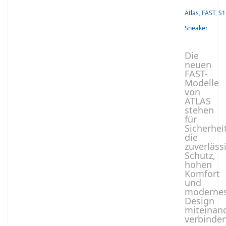
Atlas
,
FAST
,
S1
Sneaker
Die
neuen
FAST-
Modelle
von
ATLAS
stehen
für
Sicherhei
die
zuverläss
Schutz,
hohen
Komfort
und
moderne
Design
miteinan
verbinde