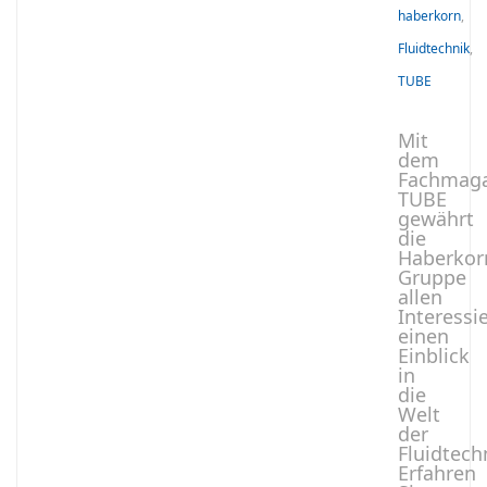
haberkorn
,
Fluidtechnik
,
TUBE
Mit
dem
Fachmaga
TUBE
gewährt
die
Haberkor
Gruppe
allen
Interessi
einen
Einblick
in
die
Welt
der
Fluidtech
Erfahren