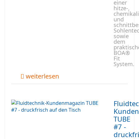
einer
hitze-,
chemikali
und
schnittb
Sohlente
sowie
dem
praktisch
BOA®
Fit
System.
weiterlesen
Fluidte
Kunden
TUBE
#7 -
druckfr