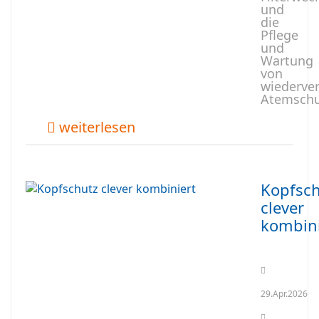
und
die
Pflege
und
Wartung
von
wiederve
Atemschu
weiterlesen
Kopfsch
clever
kombini
29.Apr.2026