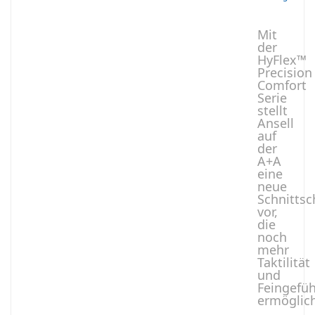
Mit
der
HyFlex™
Precision
Comfort
Serie
stellt
Ansell
auf
der
A+A
eine
neue
Schnittsc
vor,
die
noch
mehr
Taktilität
und
Feingefüh
ermöglic