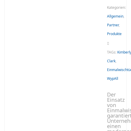
Kategorien:
Allgemein
,
Partner
,
Produkte
TAGs:
Kimberl
Clark
,
Einmalwischtü
WypAll
Der
Einsatz
von
Einmalwi
garantier
Unterne
einen