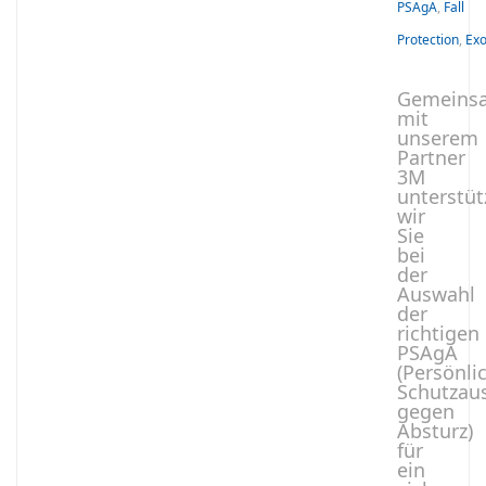
PSAgA
,
Fall
Protection
,
Exo
Gemeins
mit
unserem
Partner
3M
unterstüt
wir
Sie
bei
der
Auswahl
der
richtigen
PSAgA
(Persönli
Schutzau
gegen
Absturz)
für
ein