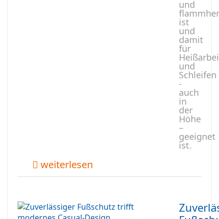
und
flammhe
ist
und
damit
für
Heißarbe
und
Schleifen
-
auch
in
der
Höhe
–
geeignet
ist.
weiterlesen
Zuverlä