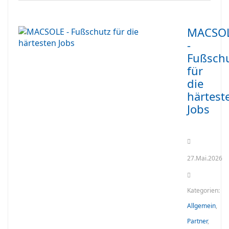
MACSO
-
Fußsch
für
die
härtest
Jobs
27.Mai.2026
Kategorien:
Allgemein
,
Partner
,