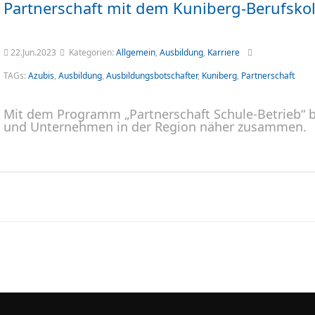
Partnerschaft mit dem Kuniberg-Berufskol
22.Jun.2023
Kategorien:
Allgemein
,
Ausbildung
,
Karriere
TAGs:
Azubis
,
Ausbildung
,
Ausbildungsbotschafter
,
Kuniberg
,
Partnerschaft
Mit dem Programm „Partnerschaft Schule-Betrieb“ b
und Unternehmen in der Region näher zusammen.