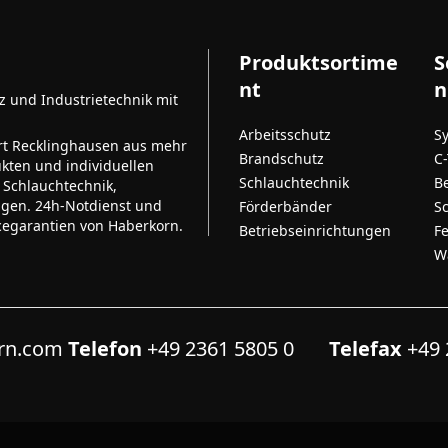
Produktsortime
S
nt
n
tz und Industrietechnik mit
Arbeitsschutz
S
rt Recklinghausen aus mehr
Brandschutz
C
kten und individuellen
Schlauchtechnik
B
 Schlauchtechnik,
ngen. 24h-Notdienst und
Förderbänder
S
cegarantien von Haberkorn.
Betriebseinrichtungen
F
W
orn.com
Telefon
+49 2361 5805 0
Telefax
+49 