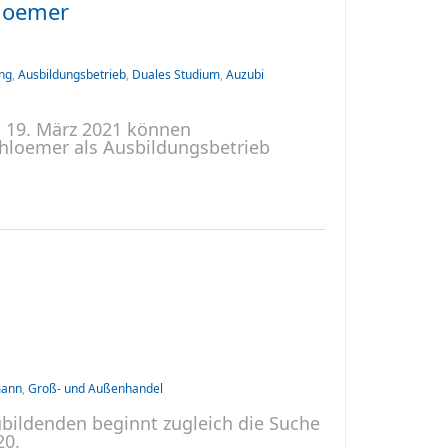
hloemer
ng
,
Ausbildungsbetrieb
,
Duales Studium
,
Auzubi
s 19. März 2021 können
chloemer als Ausbildungsbetrieb
mann
,
Groß- und Außenhandel
bildenden beginnt zugleich die Suche
20.