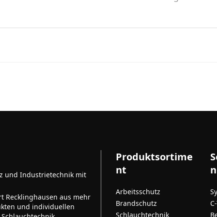
Produktsortime
S
nt
n
tz und Industrietechnik mit
Arbeitsschutz
S
rt Recklinghausen aus mehr
Brandschutz
C
kten und individuellen
Schlauchtechnik
B
 Schlauchtechnik,